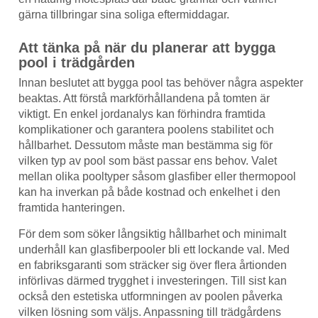
gärna tillbringar sina soliga eftermiddagar.
Att tänka på när du planerar att bygga
pool i trädgården
Innan beslutet att bygga pool tas behöver några aspekter
beaktas. Att förstå markförhållandena på tomten är
viktigt. En enkel jordanalys kan förhindra framtida
komplikationer och garantera poolens stabilitet och
hållbarhet. Dessutom måste man bestämma sig för
vilken typ av pool som bäst passar ens behov. Valet
mellan olika pooltyper såsom glasfiber eller thermopool
kan ha inverkan på både kostnad och enkelhet i den
framtida hanteringen.
För dem som söker långsiktig hållbarhet och minimalt
underhåll kan glasfiberpooler bli ett lockande val. Med
en fabriksgaranti som sträcker sig över flera årtionden
införlivas därmed trygghet i investeringen. Till sist kan
också den estetiska utformningen av poolen påverka
vilken lösning som väljs. Anpassning till trädgårdens