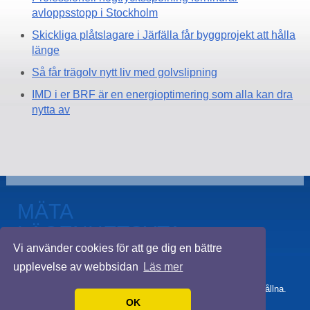
avloppsstopp i Stockholm
Skickliga plåtslagare i Järfälla får byggprojekt att hålla
länge
Så får trägolv nytt liv med golvslipning
IMD i er BRF är en energioptimering som alla kan dra
nytta av
MÄTA
LÄGENHETSYTA
Vi använder cookies för att ge dig en bättre
STOCKHOLM
upplevelse av webbsidan
Läs mer
© 2026 Mätalägenhetsytastockholm.se. Alla rättigheter förbehållna.
Design by
Handla Online
.
OK