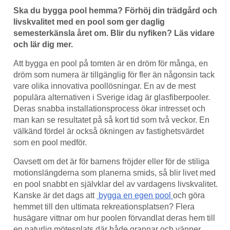
Ska du bygga pool hemma? Förhöj din trädgård och
livskvalitet med en pool som ger daglig
semesterkänsla året om. Blir du nyfiken? Läs vidare
och lär dig mer.
Att bygga en pool på tomten är en dröm för många, en
dröm som numera är tillgänglig för fler än någonsin tack
vare olika innovativa poollösningar. En av de mest
populära alternativen i Sverige idag är glasfiberpooler.
Deras snabba installationsprocess ökar intresset och
man kan se resultatet på så kort tid som två veckor. En
välkänd fördel är också ökningen av fastighetsvärdet
som en pool medför.
Oavsett om det är för barnens fröjder eller för de stiliga
motionslängderna som planerna smids, så blir livet med
en pool snabbt en självklar del av vardagens livskvalitet.
Kanske är det dags att
bygga en egen pool
och göra
hemmet till den ultimata rekreationsplatsen? Flera
husägare vittnar om hur poolen förvandlat deras hem till
en naturlig mötesplats där både grannar och vänner