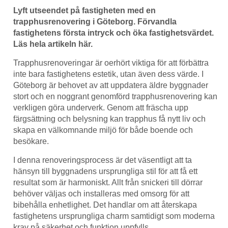
Lyft utseendet på fastigheten med en
trapphusrenovering i Göteborg. Förvandla
fastighetens första intryck och öka fastighetsvärdet.
Läs hela artikeln här.
Trapphusrenoveringar är oerhört viktiga för att förbättra
inte bara fastighetens estetik, utan även dess värde. I
Göteborg är behovet av att uppdatera äldre byggnader
stort och en noggrant genomförd trapphusrenovering kan
verkligen göra underverk. Genom att fräscha upp
färgsättning och belysning kan trapphus få nytt liv och
skapa en välkomnande miljö för både boende och
besökare.
I denna renoveringsprocess är det väsentligt att ta
hänsyn till byggnadens ursprungliga stil för att få ett
resultat som är harmoniskt. Allt från snickeri till dörrar
behöver väljas och installeras med omsorg för att
bibehålla enhetlighet. Det handlar om att återskapa
fastighetens ursprungliga charm samtidigt som moderna
krav på säkerhet och funktion uppfylls.