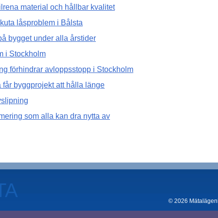
rena material och hållbar kvalitet
akuta låsproblem i Bålsta
på bygget under alla årstider
em i Stockholm
ng förhindrar avloppsstopp i Stockholm
a får byggprojekt att hålla länge
vslipning
mering som alla kan dra nytta av
TA
© 2026 Mätalägenhe