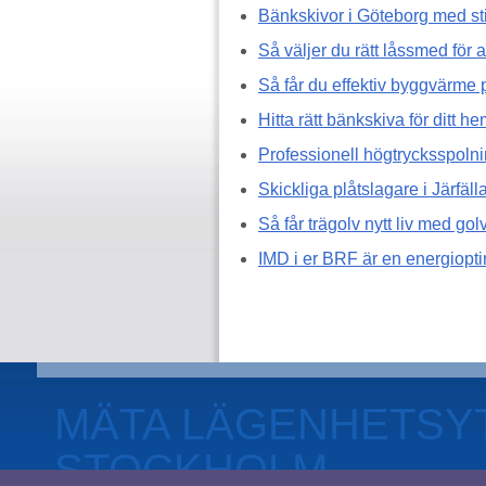
Bänkskivor i Göteborg med stil
Så väljer du rätt låssmed för 
Så får du effektiv byggvärme 
Hitta rätt bänkskiva för ditt h
Professionell högtrycksspolni
Skickliga plåtslagare i Järfäll
Så får trägolv nytt liv med gol
IMD i er BRF är en energiopti
MÄTA LÄGENHETSY
STOCKHOLM