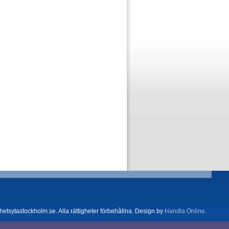
tsytastockholm.se. Alla rättigheter förbehållna. Design by
Handla Online
.