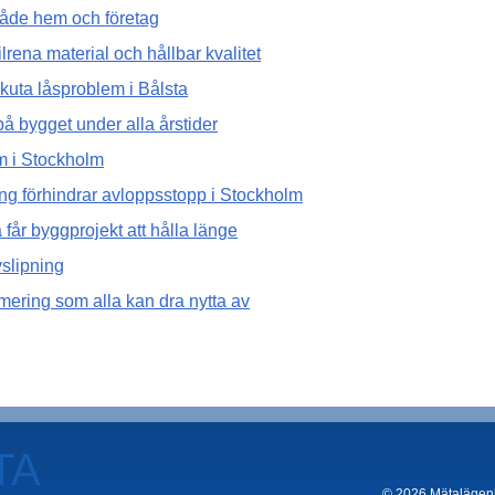
 både hem och företag
rena material och hållbar kvalitet
akuta låsproblem i Bålsta
på bygget under alla årstider
em i Stockholm
ng förhindrar avloppsstopp i Stockholm
a får byggprojekt att hålla länge
vslipning
mering som alla kan dra nytta av
TA
© 2026 Mätalägenhe