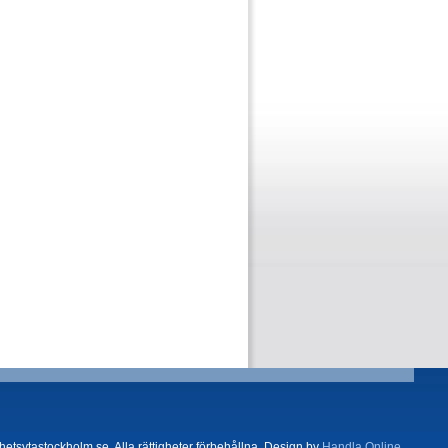
tsytastockholm.se. Alla rättigheter förbehållna. Design by
Handla Online
.