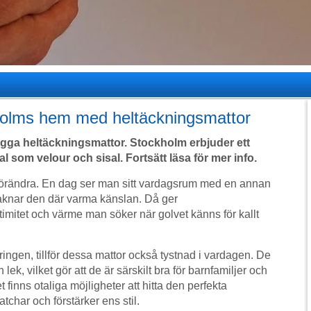
holms hem med heltäckningsmattor
ga heltäckningsmattor. Stockholm erbjuder ett
 som velour och sisal. Fortsätt läsa för mer info.
tt förändra. En dag ser man sitt vardagsrum med en annan
saknar den där varma känslan. Då ger
timitet och värme man söker när golvet känns för kallt
ngen, tillför dessa mattor också tystnad i vardagen. De
lek, vilket gör att de är särskilt bra för barnfamiljer och
finns otaliga möjligheter att hitta den perfekta
har och förstärker ens stil.