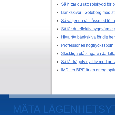
Så hittar du rätt solskydd för
Bänkskivor i Göteborg med stil
Så väljer du rätt låssmed för 
Så får du effektiv byggvärme 
Hitta rätt bänkskiva för ditt h
Professionell högtrycksspolni
Skickliga plåtslagare i Järfäll
Så får trägolv nytt liv med gol
IMD i er BRF är en energiopti
MÄTA LÄGENHETSY