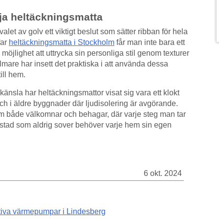
lja heltäckningsmatta
let av golv ett viktigt beslut som sätter ribban för hela
far
heltäckningsmatta i Stockholm
får man inte bara ett
öjlighet att uttrycka sin personliga stil genom texturer
are har insett det praktiska i att använda dessa
ill hem.
änsla har heltäckningsmattor visat sig vara ett klokt
h i äldre byggnader där ljudisolering är avgörande.
m både välkomnar och behagar, där varje steg man tar
 stad som aldrig sover behöver varje hem sin egen
6 okt. 2024
ktiva värmepumpar i Lindesberg