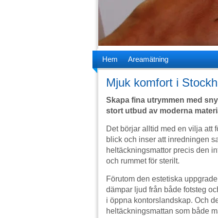
Hem
Areamätning
Mjuk komfort i Stock
Skapa fina utrymmen med snyg
stort utbud av moderna material
Det börjar alltid med en vilja a
blick och inser att inredningen 
heltäckningsmattor precis den in
och rummet för sterilt.
Förutom den estetiska uppgraderi
dämpar ljud från både fotsteg och 
i öppna kontorslandskap. Och det 
heltäckningsmattan som både matc