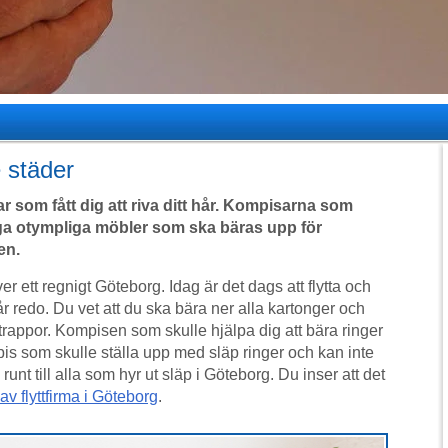
e städer
ar som fått dig att riva ditt hår. Kompisarna som
nga otympliga möbler som ska bäras upp för
en.
ver ett regnigt Göteborg. Idag är det dags att flytta och
år redo. Du vet att du ska bära ner alla kartonger och
trappor. Kompisen som skulle hjälpa dig att bära ringer
s som skulle ställa upp med släp ringer och kan inte
nt till alla som hyr ut släp i Göteborg. Du inser att det
 av flyttfirma i Göteborg
.