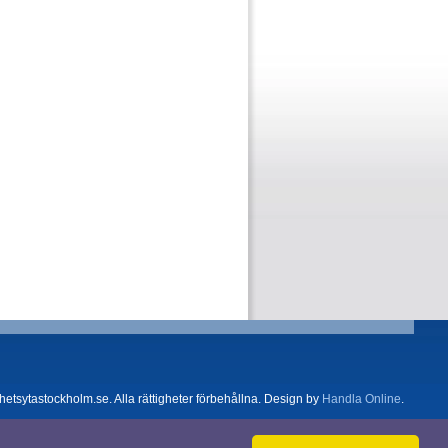
tsytastockholm.se. Alla rättigheter förbehållna. Design by
Handla Online
.