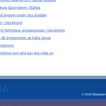
rena material och hållbar kvalitet
akuta låsproblem i Bålsta
på bygget under alla årstider
em i Stockholm
ng förhindrar avloppsstopp i Stockholm
a får byggprojekt att hålla länge
vslipning
mering som alla kan dra nytta av
TA
© 2026 Mätalägenhe