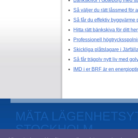
Bänkskivor i Göteborg med stil
Så väljer du rätt låssmed för 
Så får du effektiv byggvärme 
Hitta rätt bänkskiva för ditt h
Professionell högtrycksspolni
Skickliga plåtslagare i Järfäll
Så får trägolv nytt liv med gol
IMD i er BRF är en energiopti
MÄTA LÄGENHETSY
STOCKHOLM