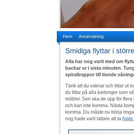
Hem
Areamätning
Smidiga flyttar i störr
Alla har nog varit med om flytt
backar ur i sista minuten. Tu
spiraltrappor till tionde våning
Tänk att du vaknar och tittar ut ö
du tittar på alla kartonger som st
möbler. Sen ska de upp för flera 
och kan inte komma. Nästa kompi
komma. Du måste nu börja ringa ru
nog hade varit lättare att ta
hjälp