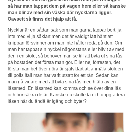
så har man tappat dem på vägen hem eller så kanske
man blir av med sin väska där nycklarna ligger.
Oavsett så finns det hjälp att få.
Nycklar är en sådan sak som man gärna tappar bort, ja
inte med vilja såklart men det är väldigt lätt hänt att
knippan försvinner om man inte håller reda på den. Om
man har tappat sin nyckel någonstans eller blivit av med
den i en stöld, så behöver man se till att byta ut sina lås
på bostaden det första man gör. Eller nej förresten, det
första man behöver göra är självklart att anmäla stölden
till polis ifall man har varit utsatt för ett rån. Sedan kan
man gå vidare med att byta sina lås med hjälp av en
låssmed. En låssmed kan komma och se över dina lås
och hur säkra de är. Kanske du skulle ta och uppgradera
låsen när du ändå är igång och byter?