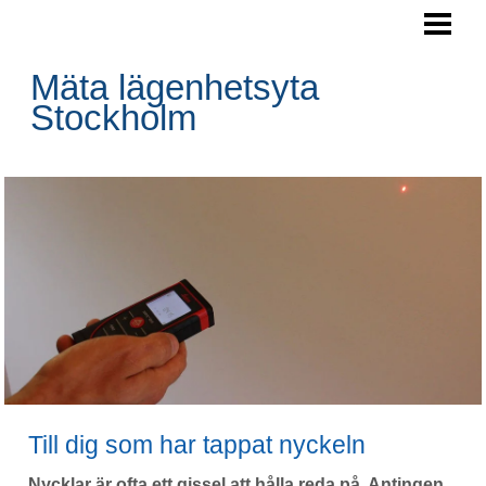
HEM
AREAMÄTNING
Mäta lägenhetsyta
Stockholm
Till dig som har tappat nyckeln
Nycklar är ofta ett gissel att hålla reda på. Antingen