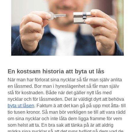
En kostsam historia att byta ut lås
När man har förlorat sina nycklar så får man själv anlita
en låssmed. Bor man i hyreslägenhet så får man själv
stå för kostnaden. Både när det gäller nytt lås med
nycklar och för låssmeden. Det är väldigt dyrt att behöva
byta ut låsen
. Faktum ä att det kan gå på upp mot åtta- till
tio tusen kronor. Så man bör verkligen se till att vara rädd
om sina nycklar och inte låta dem ligga framme för vem
som helst att ta. En bra sak att tänka på är att aldrig
märka sina nycklar så att det syns tydligt på dem vad de