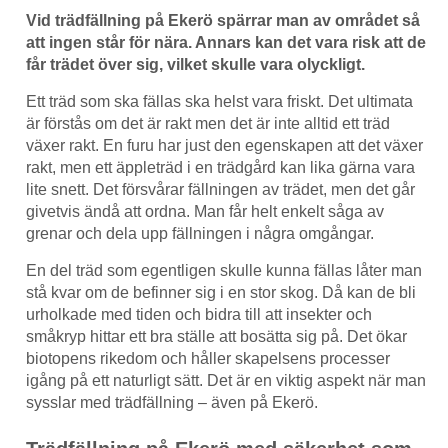
Vid trädfällning på Ekerö spärrar man av området så
att ingen står för nära. Annars kan det vara risk att de
får trädet över sig, vilket skulle vara olyckligt.
Ett träd som ska fällas ska helst vara friskt. Det ultimata
är förstås om det är rakt men det är inte alltid ett träd
växer rakt. En furu har just den egenskapen att det växer
rakt, men ett äppleträd i en trädgård kan lika gärna vara
lite snett. Det försvårar fällningen av trädet, men det går
givetvis ändå att ordna. Man får helt enkelt såga av
grenar och dela upp fällningen i några omgångar.
En del träd som egentligen skulle kunna fällas låter man
stå kvar om de befinner sig i en stor skog. Då kan de bli
urholkade med tiden och bidra till att insekter och
småkryp hittar ett bra ställe att bosätta sig på. Det ökar
biotopens rikedom och håller skapelsens processer
igång på ett naturligt sätt. Det är en viktig aspekt när man
sysslar med trädfällning – även på Ekerö.