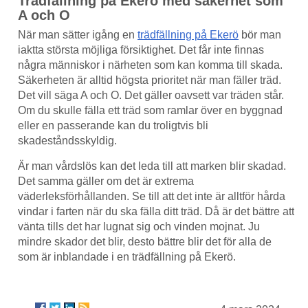
Trädfällning på Ekerö med säkerhet som
A och O
När man sätter igång en
trädfällning på Ekerö
bör man
iaktta största möjliga försiktighet. Det får inte finnas
några människor i närheten som kan komma till skada.
Säkerheten är alltid högsta prioritet när man fäller träd.
Det vill säga A och O. Det gäller oavsett var träden står.
Om du skulle fälla ett träd som ramlar över en byggnad
eller en passerande kan du troligtvis bli
skadeståndsskyldig.
Är man vårdslös kan det leda till att marken blir skadad.
Det samma gäller om det är extrema
väderleksförhållanden. Se till att det inte är alltför hårda
vindar i farten när du ska fälla ditt träd. Då är det bättre att
vänta tills det har lugnat sig och vinden mojnat. Ju
mindre skador det blir, desto bättre blir det för alla de
som är inblandade i en trädfällning på Ekerö.